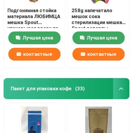
Подгонянная стойка
258g напечатало
материала ЛЮБИМЦА
мешок сока
мешка Spout
стерилизации мешка
упаковывая вверх по
Spout реторты
сумке Spout
плоский нижний
Лучшая цена
Лучшая цена
упаковывая
контактные
контактные
данные
данные
Пакет для упаковки кофе
(33)