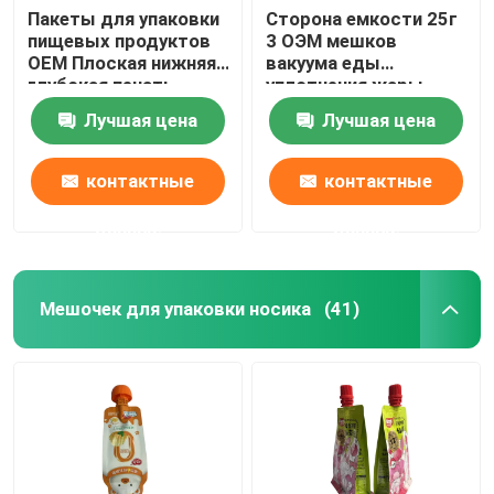
Пакеты для упаковки
Сторона емкости 25г
пищевых продуктов
3 ОЭМ мешков
OEM Плоская нижняя
вакуума еды
глубокая печать
уплотнения жары
Мешок для упаковки
стоит вверх
Лучшая цена
Лучшая цена
орехов кешью
контактные
контактные
данные
данные
Мешочек для упаковки носика
(41)