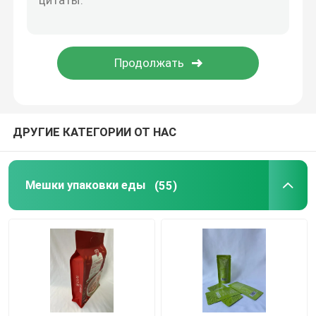
Жидкостный детержентный мешок
сумка mylar упаковывая
Форменный мешок
ДРУГИЕ КАТЕГОРИИ ОТ НАС
Rice Packaging Bag
Мешки упаковки еды
(55)
Упаковывая стикеры ярлыка