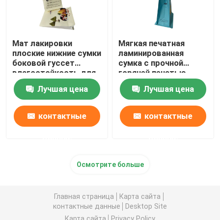
Мат лакировки
Мягкая печатная
плоские нижние сумки
ламинированная
боковой гуссет
сумка с прочной
влагостойкость для
горячей печатью
рисовых продуктов
Многоразовая
Лучшая цена
Лучшая цена
застежка-молния
контактные
контактные
данные
данные
Осмотрите больше
Главная страница
Карта сайта
контактные данные
Desktop Site
Карта сайта
Privacy Policy