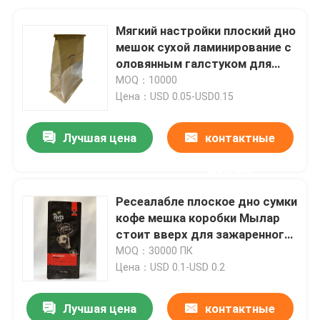
Мягкий настройки плоский дно
мешок сухой ламинирование с
оловянным галстуком для
хлеба
MOQ：10000
Цена：USD 0.05-USD0.15
Лучшая цена
контактные
данные
Ресеалабле плоское дно сумки
кофе мешка коробки Мылар
стоит вверх для зажаренного
в духовке кофейного зерна
MOQ：30000 ПК
Цена：USD 0.1-USD 0.2
Лучшая цена
контактные