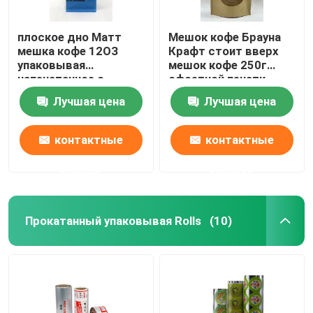
плоское дно Матт
Мешок кофе Брауна
мешка кофе 12ОЗ
Крафт стоит вверх
упаковывая
мешок кофе 250г
напечатанное с
офсетной печати
связью олова
Лучшая цена
Лучшая цена
контактные
контактные
данные
данные
Прокатанный упаковывая Rolls
(10)