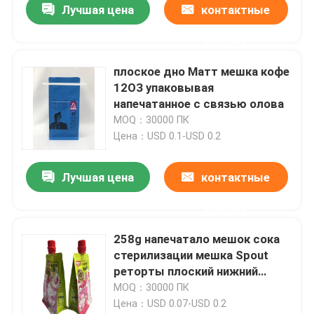
Лучшая цена
контактные
данные
плоское дно Матт мешка кофе
12ОЗ упаковывая
напечатанное с связью олова
MOQ：30000 ПК
Цена：USD 0.1-USD 0.2
Лучшая цена
контактные
данные
258g напечатало мешок сока
стерилизации мешка Spout
реторты плоский нижний
упаковывая
MOQ：30000 ПК
Цена：USD 0.07-USD 0.2