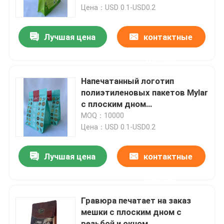
Цена：USD 0.1-USD0.2
Путешествие фабрики
Лучшая цена
контактные
данные
Проверка качества
Напечатанный логотип
Свяжитесь мы
полиэтиленовых пакетов Mylar
с плоским дном
изготовленный на заказ для
MOQ：10000
Новости
легкой закуски
Цена：USD 0.1-USD0.2
Случаи
Лучшая цена
контактные
данные
Мешки упаковки еды
Гравюра печатает на заказ
мешки с плоским дном с
Мешочек для упаковки носика
резьбой и окном