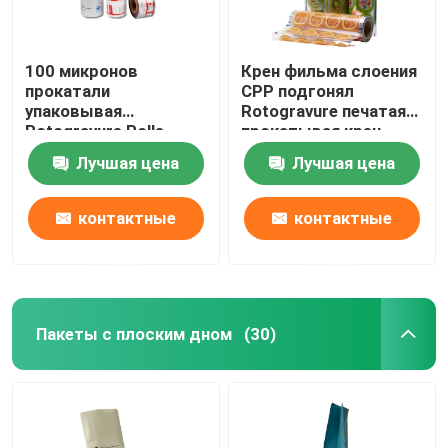
100 микронов
Крен фильма слоения
прокатали
CPP подгонял
упаковывая
Rotogravure печатая
Rotogravure Rolls
прокатывая крен
печатая слоистый
листа
Лучшая цена
Лучшая цена
крен фильма
контактные
контактные
данные
данные
Пакеты с плоским дном
(30)