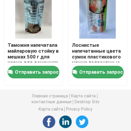
Пакет для упаковки кофе
Прокатанный упаковывая Rolls
Таможня напечатала
Лоснистые
майларовую стойку в
напечатанные цвета
Пакеты с плоским дном
мешках 500 г для
сумок пластикового
корма для домашних
мешка подгонянные
животных
с задним
Сумка в упаковке жидкости коробки
Отправить запрос
Отправить запрос
запечатыванием
Стоячие упаковочные пакеты
Главная страница
Карта сайта
контактные данные
Desktop Site
Мешки корма для домашних животных упаковывая
Карта сайта
Privacy Policy
Бумажные упаковочные пакеты