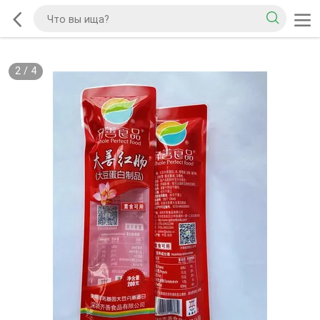
2
/
4