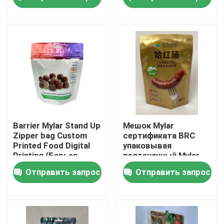
Путешествие фабрики
Проверка качества
Свяжитесь мы
Новости
Barrier Mylar Stand Up
Мешок Mylar
Zipper bag Custom
сертификата BRC
Printed Food Digital
упаковывая
Случаи
Printing (Барьер
подгонянный Mylar
Майлар Стоять
стоит вверх мешок
Отправить запрос
Отправить запрос
вверх Zipper bag на
заказ Пищевая
Мешки упаковки еды
цифровая печать
Мешочек для упаковки носика