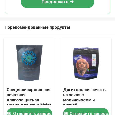
Продолжать
Порекомендованные продукты
Дом
Специализированная
Дигитальная печать
печатная
на заказ с
Продукты
влагозащитная
молниеносом и
маска для лица Mylar
ручкой
Stand Up Pouch
Отправить запрос
Отправить запрос
О нас