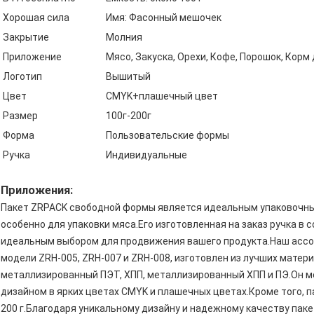
Хорошая сила
Имя: Фасонный мешочек
Закрытие
Молния
Приложение
Мясо, Закуска, Орехи, Кофе, Порошок, Корм
Логотип
Вышитый
Цвет
CMYK+плашечный цвет
Размер
100г-200г
Форма
Пользовательские формы
Ручка
Индивидуальные
Приложения:
Пакет ZRPACK свободной формы является идеальным упаковочны
особенно для упаковки мяса.Его изготовленная на заказ ручка в 
идеальным выбором для продвижения вашего продукта.Наш ассо
модели ZRH-005, ZRH-007 и ZRH-008, изготовлен из лучших матер
металлизированный ПЭТ, ХПП, металлизированный ХПП и ПЭ.Он м
дизайном в ярких цветах CMYK и плашечных цветах.Кроме того, па
200 г.Благодаря уникальному дизайну и надежному качеству па