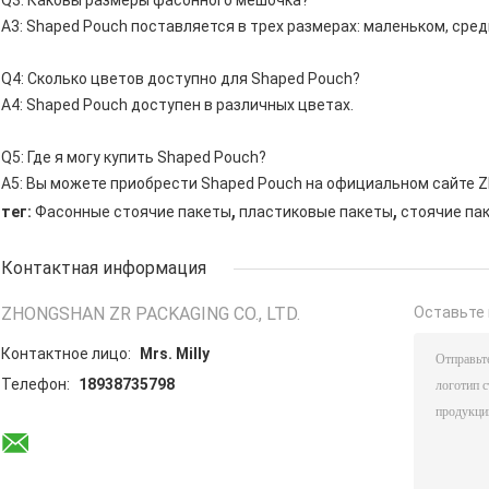
Q3: Каковы размеры фасонного мешочка?
A3: Shaped Pouch поставляется в трех размерах: маленьком, сре
Q4: Сколько цветов доступно для Shaped Pouch?
A4: Shaped Pouch доступен в различных цветах.
Q5: Где я могу купить Shaped Pouch?
A5: Вы можете приобрести Shaped Pouch на официальном сайте Z
,
,
тег:
Фасонные стоячие пакеты
пластиковые пакеты
стоячие па
Контактная информация
ZHONGSHAN ZR PACKAGING CO., LTD.
Оставьте 
Контактное лицо:
Mrs. Milly
Телефон:
18938735798