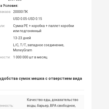
а Условия:
заказа:
20000 ПК
USD 0.05-USD 0.15
ли:
Сумка PE + коробка + паллет коробки
или подгонянный
13-23 дней
L/C, T/T, западное соединение,
MoneyGram
ности:
1 000 000 шт в месяц
 удобства сумок мешка с отверстием вида
Качество еды, доказательство
енность:
воды, барьер, BPA свободное,