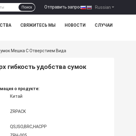
Отправить запрос
|
Russian
Поиск
ЕСТВА
СВЯЖИТЕСЬ МЫ
НОВОСТИ
СЛУЧАИ
 Сумок Мешка С Отверстием Вида
рх гибкость удобства сумок
мация о продукте:
Китай
ZRPACK
QS,ISO,BRC,HACPP
ZRH-005