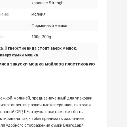
хорошее Strengh
ытие:
молния
Форменный мешок
ер:
100g-200g
ка
,
Отверстие вида стоит вверх мешок
,
 вверх сумки мешка
 мяса закуски мешка майлара пластиковую
тежкой-молнией, предназначенный для упаковки
изготовлен из различных материалов, включая
анный CPP, PE, а ручка пакета может быть
ектирована так, чтобы принимать различные
ля удобного отображения сумки.Благодаря