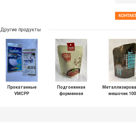
Другие продукты
Прокатанные
Подгонянная
Металлизиров
VMCPP
форменная
мешочек 100
форменные
стойка вышитая
форме ЛЮБИ
пакеты стоят
мешками форма
для реклам
вверх таможня
плашечного
мероприят
напечатанная
цвета логотипа
сторона 3
свободная