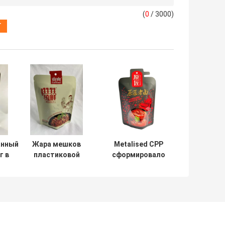
(
0
/ 3000)
анный
Жара мешков
Metalised CPP
г в
пластиковой
сформировало
МЦА
упаковки
сертификат ISO
ных
алюминиевой
мешков
ий
фольги
упаковки мяса
запечатывает
мешка 200g
аттестацию
ХАКПП