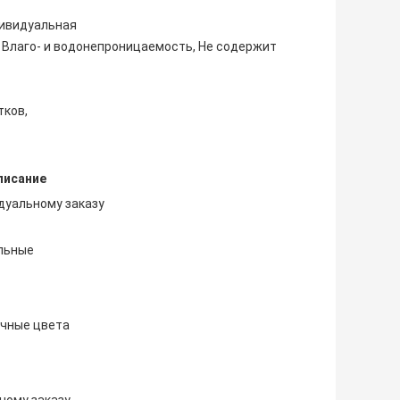
дивидуальная
, Влаго- и водонепроницаемость, Не содержит
тков,
писание
дуальному заказу
альные
чные цвета