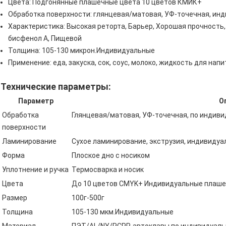
Цвета: Подгонянные плашечные цвета 10 цветов КМИК+
Обработка поверхности: глянцевая/матовая, УФ-точечная, ин
Характеристика: Высокая реторта, Барьер, Хорошая прочность
бисфенол А, Пищевой
Толщина: 105-130 микрон.Индивидуальные
Применение: еда, закуска, сок, соус, молоко, жидкость для напи
Технические параметры:
Параметр
О
Обработка
Глянцевая/матовая, УФ-точечная, по индиви
поверхности
Ламинирование
Сухое ламинирование, экструзия, индивиду
Форма
Плоское дно с носиком
Уплотнение и ручка
Термосварка и носик
Цвета
До 10 цветов CMYK+ Индивидуальные плаше
Размер
100г-500г
Толщина
105-130 мкм.Индивидуальные