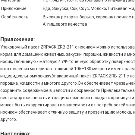
Материал
ПЭТ/AL/NY/RCPP, автоклавы по индивидуаль
Приложение
Еда, Закуска, Сок, Соус, Молоко, Питьевая ж
Особенность
Высокая реторта, барьер, хорошая прочность
А, пищевого качества
Приложения:
Упаковочный пакет ZRPACK ZRB-211 с носиком можно использова
корма для домашних животных, закуски, порошки, жидкости и мн
носик, глянцевую / матовую / УФ-точечную обработку поверхнос
изготовлен из материала толщиной 105–130 микрон и имеет разм
индивидуальному заказу.Упаковочный пакет ZRPACK ZRB-211 с но
порошка, жидкости и многого другого.Он обеспечивает чрезвыча
сохранить содержимое в целости и сохранности.Привлекательная
нестандартная печать и толщина позволяют создать красивую и 
может быть скорректирован в зависимости от потребностей зака
носиком обеспечивает отличную защиту и презентацию молока, на
другого.
Настройка: