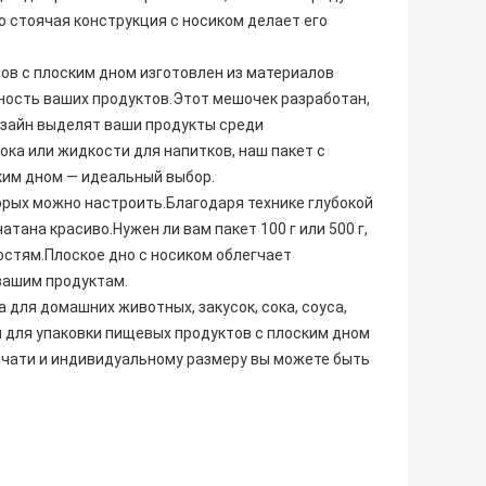
го стоячая конструкция с носиком делает его
ов с плоским дном изготовлен из материалов
ность ваших продуктов.Этот мешочек разработан,
изайн выделят ваши продукты среди
лока или жидкости для напитков, наш пакет с
ким дном — идеальный выбор.
орых можно настроить.Благодаря технике глубокой
тана красиво.Нужен ли вам пакет 100 г или 500 г,
остям.Плоское дно с носиком облегчает
вашим продуктам.
для домашних животных, закусок, сока, соуса,
м для упаковки пищевых продуктов с плоским дном
ечати и индивидуальному размеру вы можете быть