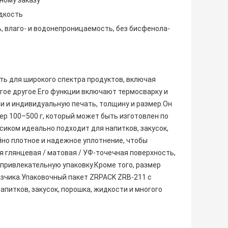
ному заказу
идкость
, влаго- и водонепроницаемость, без бисфенола-
ть для широкого спектра продуктов, включая
огое другое.Его функции включают термосварку и
ти и индивидуальную печать, толщину и размер.Он
ер 100–500 г, который может быть изготовлен по
сиком идеально подходит для напитков, закусок,
йно плотное и надежное уплотнение, чтобы
 глянцевая / матовая / УФ-точечная поверхность,
привлекательную упаковку.Кроме того, размер
зчика.Упаковочный пакет ZRPACK ZRB-211 с
питков, закусок, порошка, жидкости и многого