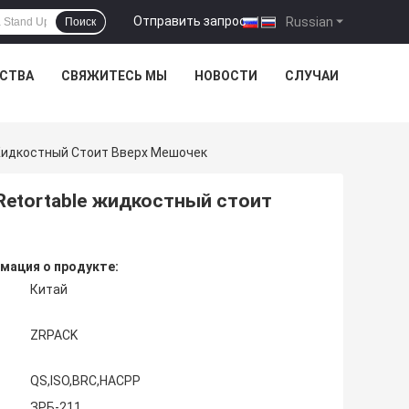
Отправить запрос
|
Russian
Поиск
ЕСТВА
СВЯЖИТЕСЬ МЫ
НОВОСТИ
СЛУЧАИ
Жидкостный Стоит Вверх Мешочек
etortable жидкостный стоит
мация о продукте:
Китай
ZRPACK
QS,ISO,BRC,HACPP
ЗРБ-211