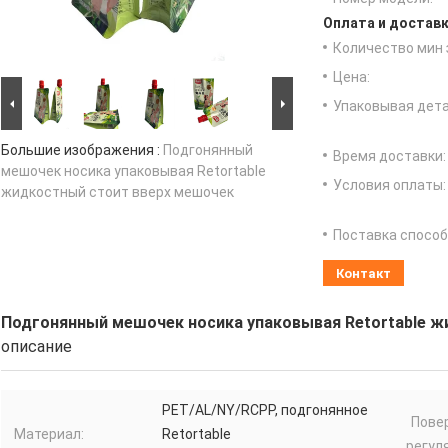
Оплата и доставк
Количество мин 
Цена:
Упаковывая дета
Большие изображения :
Подгонянный
Время доставки:
мешочек носика упаковывая Retortable
Условия оплаты:
жидкостный стоит вверх мешочек
Поставка способ
Контакт
Подгонянный мешочек носика упаковывая Retortable 
описание
PET/AL/NY/RCPP, подгонянное
Пове
Материал:
Retortable
регул