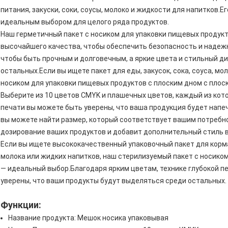
питания, закуски, соки, соусы, молоко и жидкости для напитков.Е
идеальным выбором для целого ряда продуктов.
Наш герметичный пакет с носиком для упаковки пищевых продукт
высочайшего качества, чтобы обеспечить безопасность и надеж
чтобы быть прочным и долговечным, а яркие цвета и стильный д
остальных.Если вы ищете пакет для еды, закусок, сока, соуса, мо
носиком для упаковки пищевых продуктов с плоским дном с плос
Выберите из 10 цветов CMYK и плашечных цветов, каждый из кот
печати вы можете быть уверены, что ваша продукция будет напеча
вы можете найти размер, который соответствует вашим потребн
дозирование ваших продуктов и добавит дополнительный стиль 
Если вы ищете высококачественный упаковочный пакет для корма 
молока или жидких напитков, наш стерилизуемый пакет с носико
— идеальный выбор.Благодаря ярким цветам, технике глубокой п
уверены, что ваши продукты будут выделяться среди остальных.
Функции:
Название продукта: Мешок носика упаковывая