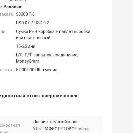
а Условия:
заказа:
50000 ПК
USD 0.07-USD 0.2
ли:
Сумка PE + коробка + паллет коробки
или подгонянный
15-25 дни
L/C, T/T, западное соединение,
MoneyGram
ности:
5 000 000 ПК в месяц
жидкостный стоит вверх мешочек
Лоснистое/штейновое,
рхностная
УЛЬТРАФИОЛЕТОВОЕ пятно,
яция: