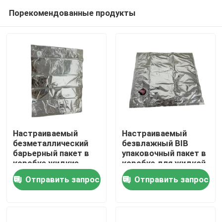
Порекомендованные продукты
Настраиваемый
Настраиваемый
безметаллический
безвлажный BIB
барьерный пакет в
упаковочный пакет в
Дом
коробке жидкие
коробке для жидкой
упаковочные пакеты
пищи
Отправить запрос
Отправить запрос
Продукты
О нас