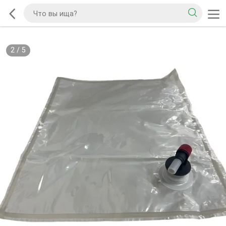
2
/
5