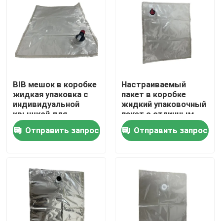
Путешествие фабрики
Проверка качества
BIB мешок в коробке
Настраиваемый
Свяжитесь мы
жидкая упаковка с
пакет в коробке
индивидуальной
жидкий упаковочный
крышкой для
пакет с отличным
Новости
жидкого сока и
кислородным
Отправить запрос
Отправить запрос
молока
барьером
Случаи
Мешки упаковки еды
Мешочек для упаковки носика