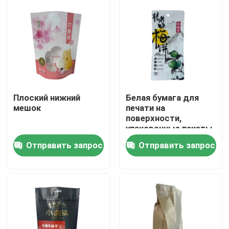
Путешествие фабрики
Проверка качества
Свяжитесь мы
Плоский нижний
Белая бумага для
мешок
печати на
поверхности,
Новости
упаковочные пакеты
для индивидуальных
Отправить запрос
Отправить запрос
цветов
Случаи
Мешки упаковки еды
Мешочек для упаковки носика