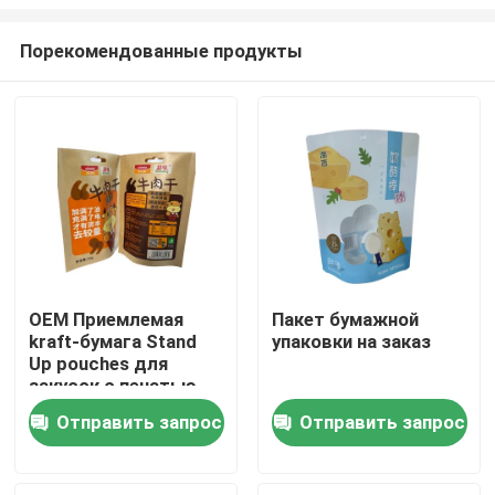
Порекомендованные продукты
OEM Приемлемая
Пакет бумажной
kraft-бумага Stand
упаковки на заказ
Дом
Up pouches для
закусок с печатью
CMYK
Продукты
Отправить запрос
Отправить запрос
О нас