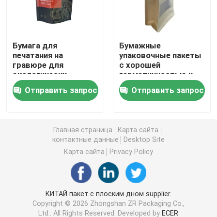
Пакет для упаковки кофе
Бумага для
Бумажные
печатания на
упаковочные пакеты
Прокатанный упаковывая Rolls
гравюре для
с хорошей
экологически
герметичностью и
чистых упаковок
индивидуальным
Пакеты с плоским дном
Отправить запрос
Отправить запрос
дизайном окон
Сумка в упаковке жидкости коробки
Главная страница
Карта сайта
контактные данные
Desktop Site
Стоячие упаковочные пакеты
Карта сайта
Privacy Policy
Мешки корма для домашних животных упаковывая
КИТАЙ пакет с плоским дном supplier.
Copyright © 2026 Zhongshan ZR Packaging Co.,
Бумажные упаковочные пакеты
Ltd.. All Rights Reserved. Developed by
ECER