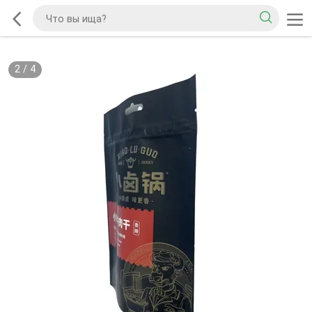
2
/
4