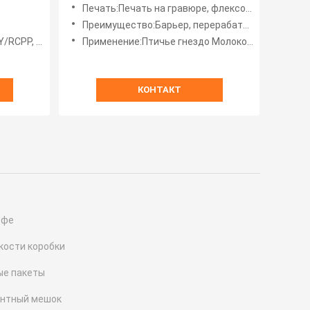
мешок для пищевых продуктов
Печать:Печать на гравюре, флексопечать
с барьером
Преимущество:Барьер, перерабатываемые материалы, хорошая прочность, экономия затрат
E, PET/AL/PE, BOPP/VMCPP,
Применение:Птичье гнездо Молоко, кекс, суп, закуски, орехи, сухофрукты и т.д.
КОНТАКТ
офе
кости коробки
ые пакеты
нтный мешок