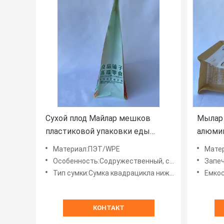
Сухой плод Майлар мешков
Мылар
пластиковой упаковки еды
алюми
стоит вверх мешок
Биодег
Материал:ПЭТ/WPE
Мате
стоит 
Особенность:Содружественный, со слабым запахом, влагостойкий, сильная термостойкость
Запеч
Тип сумки:Сумка квадрацикла нижняя
Емкос
КОНТАКТ