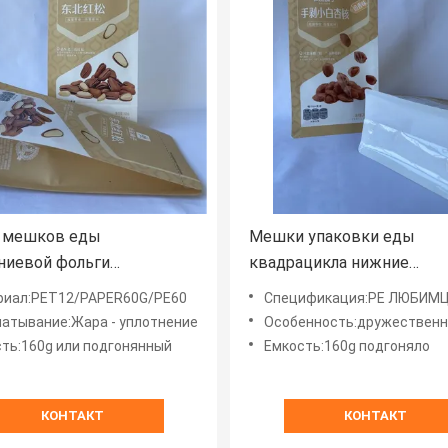
 мешков еды
Мешки упаковки еды
ниевой фольги
квадрацикла нижние
радабле пластиковый
устранимые стоят вверх
риал:PET12/PAPER60G/PE60
Спецификация:PE ЛЮБИМЦА P
вверх сумки еды
полиэтиленовые пакеты
атывание:Жара - уплотнение
Особенность:дружественный к Со, качество еды, хорошо стойте вверх, вода и влагостойкое
ть:160g или подгонянный
Емкость:160g подгоняло
КОНТАКТ
КОНТАКТ