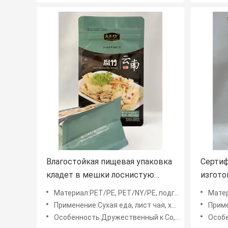
Влагостойкая пищевая упаковка
Серти
кладет в мешки лоснистую
изгото
сумку Гуссет стороны слоения
Крафт 
Материал:PET/PE, PET/NY/PE, подгоняло
Материа
хлебоп
Применение:Сухая еда, лист чая, хлеб, гайки, печенье, кофе, конфета
Применени
Особенность:Дружественный к Со, качество еды, Durabe, низкий доказательство запаха, влаги и масла
Особенност