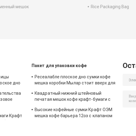
менный мешок
Rice Packaging Bag
Ост
Пакет для упаковки кофе
вицы
Ресеалабле плоское дно сумки кофе
оское дно
мешка коробки Мылар стоит вверх для
зажаренного в духовке кофейного
ательства
Квадратный нижний штейновый
зерна
азовое
печатая мешок кофе крафт-бумаги с
спеченного
клапаном
Высокие кофейные сумки Крафт ОЭМ
маги Крафт
мешка кофе барьера 12оз с клапаном
лебопекарни