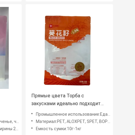
Прямые цвета Торба с
закусками идеально подходит
е
для ваших потребностей
Промышленное использование:Еда, Мульти-применение, напиток, гайки
клиентов
ые чипсы, конфета
Материал:PET, ALOXPET, SPET, BOPP, Matt BOPP, VMCPP, VMPET, Alu, PE, RCPP на заказ
0mm 210mm
Емкость сумки:10г-1кг