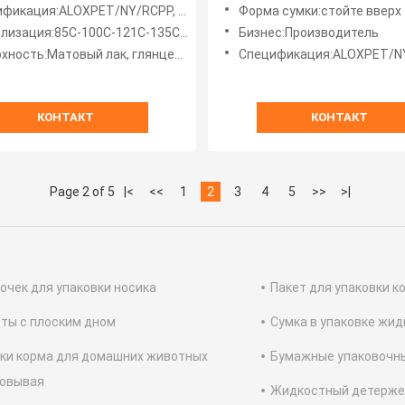
ортировки для различных
матовой поверхностью и
ET/NY/RCPP, SPET/PE, PET/AL/NY/RCPP,Matt BOPP/VMPET12/PE, PET/VMPET/PE, PET/AL/PE, BOPP/VMCPP,
Форма сумки:стойте вверх
нений
фольгой
ация:85C-100C-121C-135C Ответ 30-40 минут
Бизнес:Производитель
ность:Матовый лак, глянцевый, УФ
Спецификация:ALOXPET/NY/RCPP, SPET/PE, PET/AL/NY/RCPP,Matt BOPP/VMPET12/PE, PET/VMPET/P
КОНТАКТ
КОНТАКТ
Page 2 of 5
|<
<<
1
2
3
4
5
>>
>|
чек для упаковки носика
Пакет для упаковки к
ты с плоским дном
Сумка в упаковке жид
ки корма для домашних животных
Бумажные упаковочн
ковывая
Жидкостный детерже