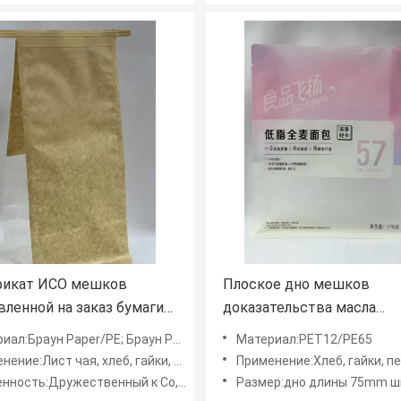
фикат ИСО мешков
Плоское дно мешков
вленной на заказ бумаги
доказательства масла
размера упаковывая для
Ресеалабле многоразово
л:Браун Paper/PE; Браун Paper/PE/PE
Материал:PET12/PE65
екарни
многоразовое для хлеба
е:Лист чая, хлеб, гайки, печенье, кофе, конфета
Применение:Хлеб, гайки, печенье, чай, кофе, картофельн
испеченного тостом
ь:Дружественный к Со, качество еды, Durabe, низкий запах
Размер:дно длины 75mm ширины 25