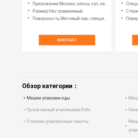
застежком для упаковки
трансп
Приложение:Молоко, кексы, суп, закуски, орехи, сухофрукты и т.д.
Спецификация:ALOXP
продуктов питания для орехов и
приме
Размер:Настраиваемый
Стерилиз
индивидуальной стерилизации
Поверхность:Матовый лак, глянцевый, УФ
Поверх
КОНТАКТ
Обзор категории：
Мешки упаковки еды
Мешо
Прокатанный упаковывая Rolls
Паке
Стоячие упаковочные пакеты
Меш
упа