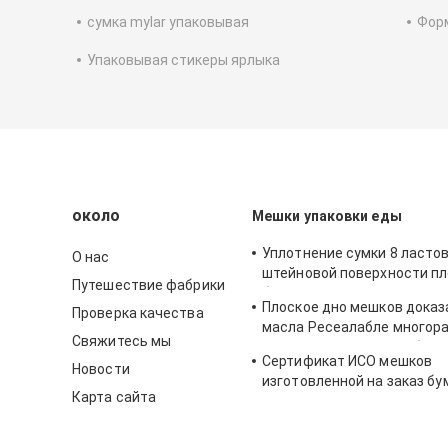
сумка mylar упаковывая
Фор
Упаковывая стикеры ярлыка
около
Мешки упаковки еды
Уплотнение сумки 8 ласто
О нас
штейновой поверхности пл
Путешествие фабрики
бортовое для гаек
Плоское дно мешков доказ
Проверка качества
масла Ресеалабле многор
Свяжитесь мы
многоразовое для хлеба и
Сертификат ИСО мешков
тостом
Новости
изготовленной на заказ бу
Карта сайта
размера упаковывая для х