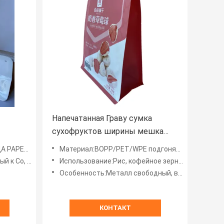
Напечатанная Граву сумка
сухофруктов ширины мешка
150мм фольги Ресеалабле
APER60G
Материал:BOPP/PET/WPE подгоняло
упаковывая
, Анти--оксидация, хорошая
Использование:Рис, кофейное зерно, закуски, сухие плоды, конфета, порошок
Особенность:Металл свободный, влага свободная от, сильное сопротивление обжатия
КОНТАКТ