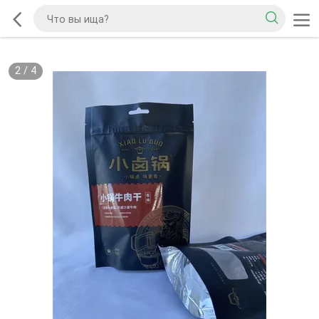
2
/
4