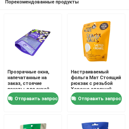
Порекомендованные продукты
Прозрачные окна,
Настраиваемый
напечатанные на
фольга Мат Стоящий
заказ, стоячие
рюкзак с резьбой
пакеты для сухой
Хорошо стоящий
Дом
упаковки пищи
дизайн
Отправить запрос
Отправить запрос
Продукты
О нас