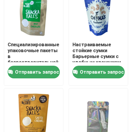
Путешествие фабрики
Проверка качества
Специализированные
Настраиваемые
упаковочные пакеты
стойкие сумки
Свяжитесь мы
в
Барьерные сумки с
безрастворительной
удобным хранением
ламинированности
Отправить запрос
Отправить запрос
Новости
Случаи
Мешки упаковки еды
Мешочек для упаковки носика