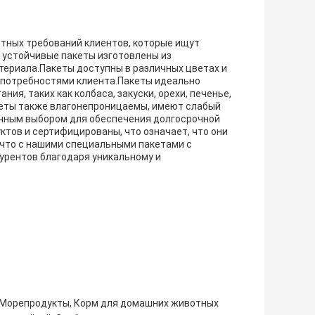
тных требований клиентов, которые ищут
 устойчивые пакеты изготовлены из
ериала.Пакеты доступны в различных цветах и ​​
и потребностями клиента.Пакеты идеально
ия, таких как колбаса, закуски, орехи, печенье,
акеты также влагонепроницаемы, имеют слабый
личным выбором для обеспечения долгосрочной
тов и сертифицированы, что означает, что они
 что с нашими специальными пакетами с
урентов благодаря уникальному и
, Морепродукты, Корм ​​для домашних животных