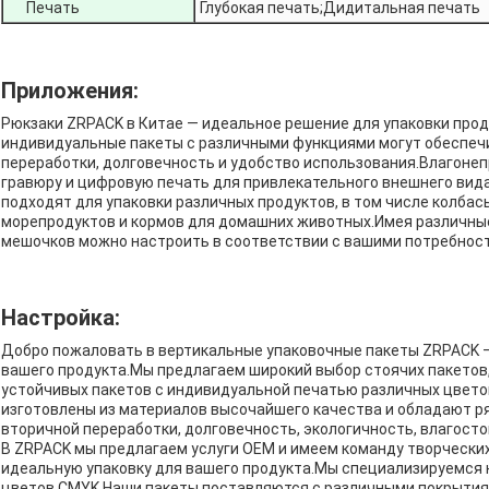
Печать
Глубокая печать;Дидитальная печать
Приложения:
Рюкзаки ZRPACK в Китае — идеальное решение для упаковки прод
индивидуальные пакеты с различными функциями могут обеспеч
переработки, долговечность и удобство использования.Влагоне
гравюру и цифровую печать для привлекательного внешнего вид
подходят для упаковки различных продуктов, в том числе колбасы, 
морепродуктов и кормов для домашних животных.Имея различные
мешочков можно настроить в соответствии с вашими потребнос
Настройка:
Добро пожаловать в вертикальные упаковочные пакеты ZRPACK 
вашего продукта.Мы предлагаем широкий выбор стоячих пакетов
устойчивых пакетов с индивидуальной печатью различных цвето
изготовлены из материалов высочайшего качества и обладают ря
вторичной переработки, долговечность, экологичность, влагостой
В ZRPACK мы предлагаем услуги OEM и имеем команду творчески
идеальную упаковку для вашего продукта.Мы специализируемся 
цветов CMYK.Наши пакеты поставляются с различными покрытиями