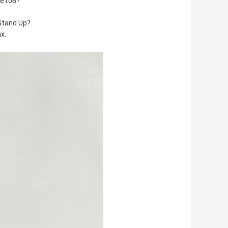
кетов?
Stand Up?
х.