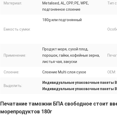
Материал:
Metalised, AL, CPP, PE, WPE,
Тип с
подгонянное слоение
180g или подгонянный
Емкость сумки:
Особ
Продукт моря, сухой плод,
Применение:
порошок, гайки, кофейные зерна,
Печа
листья чая, закуски
Слоение:
Слоение Multi слоя сухое
OEM:
Индивидуальные упаковочные пакеты B
Выделить:
Индивидуальные упаковочные пакеты B
Печатание таможни БПА свободное стоит вв
морепродуктов 180г