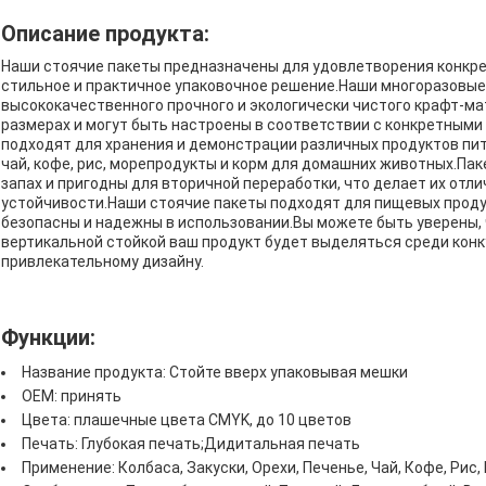
Описание продукта:
Наши стоячие пакеты предназначены для удовлетворения конкре
стильное и практичное упаковочное решение.Наши многоразовые
высококачественного прочного и экологически чистого крафт-мат
размерах и могут быть настроены в соответствии с конкретным
подходят для хранения и демонстрации различных продуктов питан
чай, кофе, рис, морепродукты и корм для домашних животных.П
запах и пригодны для вторичной переработки, что делает их от
устойчивости.Наши стоячие пакеты подходят для пищевых продук
безопасны и надежны в использовании.Вы можете быть уверены,
вертикальной стойкой ваш продукт будет выделяться среди конк
привлекательному дизайну.
Функции:
Название продукта: Стойте вверх упаковывая мешки
OEM: принять
Цвета: плашечные цвета CMYK, до 10 цветов
Печать: Глубокая печать;Дидитальная печать
Применение: Колбаса, Закуски, Орехи, Печенье, Чай, Кофе, Рис