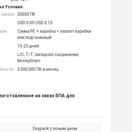
ка Условия:
заказа:
20000 ПК
USD 0.05-USD 0.15
али:
Сумка PE + коробка + паллет коробки
или подгонянный
:
10-23 дней
:
L/C, T/T, западное соединение,
MoneyGram
бности:
3 000 000 ПК в месяц
зготовленное на заказ БПА для
Doypack с ясным дном