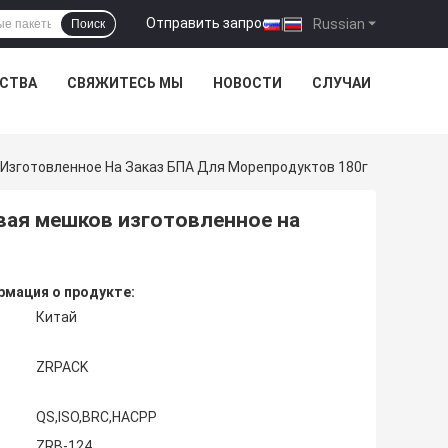
Отправить запрос
|
Russian
Поиск
ЕСТВА
СВЯЖИТЕСЬ МЫ
НОВОСТИ
СЛУЧАИ
Изготовленное На Заказ БПА Для Морепродуктов 180г
вая мешков изготовленное на
мация о продукте:
Китай
ZRPACK
QS,ISO,BRC,HACPP
ZRB-124