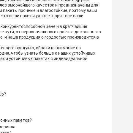
лов высочайшего качества и предназначены для
 пакеты прочные и влагостойкие, поэтому ваши
, что наши пакеты удовлетворят все ваши
конкурентоспособной цене и в кратчайшие
е пути, от первоначального проекта до конечного
, и наша продукция с гордостью производится в
своего продукта, обратите внимание на
одня, чтобы узнать больше о наших устойчивых
ах и ​​устойчивых пакетах с индивидуальной
Up?
вочных пакетов?
териала.