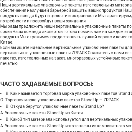
Наши вертикальные упаковочные пакеты изготовлены из материа
обеспечения наилучшей барьерной защиты ваших продуктов.Наши
продукты всегда будут в целости и сохранности.Мы гарантируем
потребности и превзойдут ваши ожидания.
Мы рады предложить наши вертикальные упаковочные пакеты по 
сроки.Наша команда экспертов готова помочь вам на каждом этап
продукта.Мы стремимся предоставлять лучший сервис и качество
Китае.
Если вы ищете идеальные вертикальные упаковочные пакеты для 
вертикальные упаковочные пакеты ZRPACK.Свяжитесь с нами сег
пакетах, изготовленных на заказ, многоразовых устойчивых пакет
печатью.
ЧАСТО ЗАДАВАЕМЫЕ ВОПРОСЫ:
В: Как называется торговая марка упаковочных пакетов Stand 
О: Торговая марка упаковочных пакетов Stand Up — ZRPACK.
В: Откуда берутся упаковочные пакеты Stand Up?
A: Упаковочные пакеты Stand Up из Китая.
В: Какой тип материала используется для вертикальных упако
A: Упаковочные пакеты Stand Up изготовлены из композитного ма