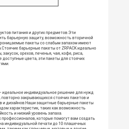
уктов питания и других предметов.Эти
ить барьерную защиту, возможность вторичной
проницаемые пакеты со слабым запахом имеют
а.Стоячие барьерные пакеты от ZRPACK идеально
закусок, орехов, печенья, чая, кофе, риса,
 доступные цвета, эти пакеты для стоячих
тями.
— идеальное индивидуальное решение для нужд
, повторно закрывающихся стоячих пакетов и
в и дизайнов.Наши защитные барьерные пакеты
дом характеристик, таких как возможность
кость и низкий уровень запаха.
х профессионалов, которые помогут вам создать
на индивидуальной печати до 10 плашечных
, такими как глянцевые, матовые и другие.