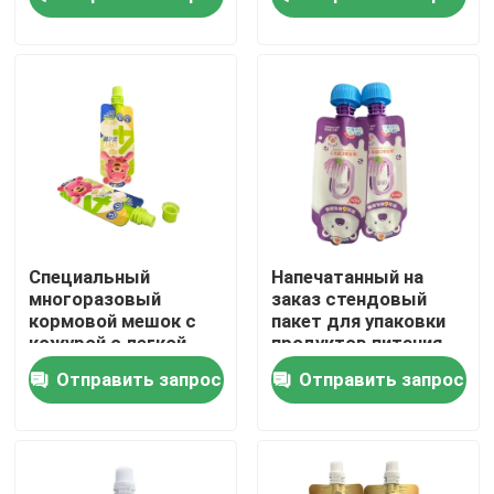
Г-1 кг на заказ
Путешествие фабрики
Проверка качества
Свяжитесь мы
Новости
Специальный
Напечатанный на
многоразовый
заказ стендовый
кормовой мешок с
пакет для упаковки
Случаи
кожурой с легкой
продуктов питания
уплотнением и
от 10 г до 1 кг
Отправить запрос
Отправить запрос
детской крышкой
Мешки упаковки еды
Мешочек для упаковки носика