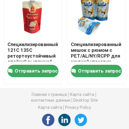
Пакет для упаковки кофе
Прокатанный упаковывая Rolls
Специализированный
Специализированный
121C 135C
мешок с рюмом с
Пакеты с плоским дном
ретортоустойчивый
PET/AL/NY/RCPP для
стойкий вытяжной
жидкой упаковки
мешок для жидкой
Сумка в упаковке жидкости коробки
Отправить запрос
Отправить запрос
пищи
Стоячие упаковочные пакеты
Главная страница
Карта сайта
контактные данные
Desktop Site
Мешки корма для домашних животных упаковывая
Карта сайта
Privacy Policy
Бумажные упаковочные пакеты