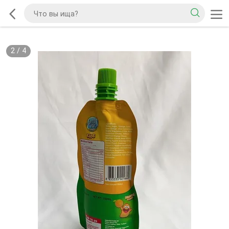
2
/
4