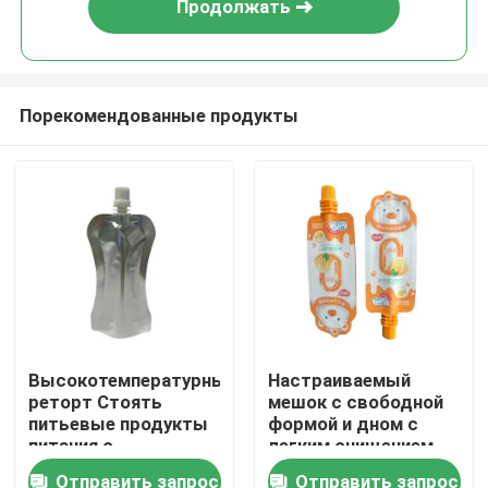
Продолжать
Порекомендованные продукты
Дом
Высокотемпературный
Настраиваемый
реторт Стоять
мешок с свободной
Продукты
питьевые продукты
формой и дном с
питания с
легким очищением
вместимостью 30
Отправить запрос
Отправить запрос
О нас